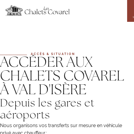
Aller
au
contenu
principal
ACCÈS & SITUATION
ACCÉDER AUX
CHALETS COVAREL
À VAL D'ISÈRE
Depuis les gares et
aéroports
Nous organisons vos transferts sur mesure en véhicule
privé avec chauffeur :