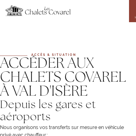
Aller
au
contenu
principal
ACCÈS & SITUATION
ACCÉDER AUX
CHALETS COVAREL
À VAL D'ISÈRE
Depuis les gares et
aéroports
Nous organisons vos transferts sur mesure en véhicule
privé avec chauffeur :