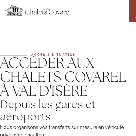
Aller
au
contenu
principal
ACCÈS & SITUATION
ACCÉDER AUX
CHALETS COVAREL
À VAL D'ISÈRE
Depuis les gares et
aéroports
Nous organisons vos transferts sur mesure en véhicule
privé avec chauffeur :